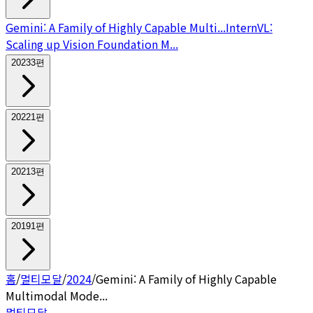
Gemini: A Family of Highly Capable Multi...
InternVL:
Scaling up Vision Foundation M...
2023
3
편
2022
1
편
2021
3
편
2019
1
편
홈
/
멀티모달
/
2024
/
Gemini: A Family of Highly Capable
Multimodal Mode...
멀티모달