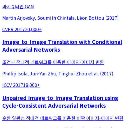
바서슈타인 GAN
Martin Arjovsky, Soumith Chintala, Léon Bottou
(
2017
)
CVPR 2017
20,000+
Image-to-Image Translation with Conditional
Adversarial Networks
조건부 적대적 네트워크를 이용한 이미지-이미지 변환
Phillip Isola, Jun-Yan Zhu, Tinghui Zhou
et al.
(
2017
)
ICCV 2017
18,000+
Unpaired Image-to-Image Translation using
Cycle-Consistent Adversarial Networks
순환 일관성 적대적 네트워크를 이용한 비짝 이미지-이미지 변환