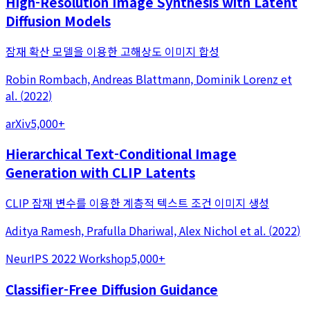
High-Resolution Image Synthesis with Latent
Diffusion Models
잠재 확산 모델을 이용한 고해상도 이미지 합성
Robin Rombach, Andreas Blattmann, Dominik Lorenz
et
al.
(
2022
)
arXiv
5,000+
Hierarchical Text-Conditional Image
Generation with CLIP Latents
CLIP 잠재 변수를 이용한 계층적 텍스트 조건 이미지 생성
Aditya Ramesh, Prafulla Dhariwal, Alex Nichol
et al.
(
2022
)
NeurIPS 2022 Workshop
5,000+
Classifier-Free Diffusion Guidance