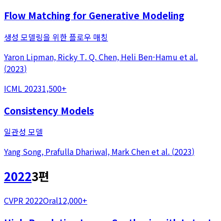
Flow Matching for Generative Modeling
생성 모델링을 위한 플로우 매칭
Yaron Lipman, Ricky T. Q. Chen, Heli Ben-Hamu
et al.
(
2023
)
ICML 2023
1,500+
Consistency Models
일관성 모델
Yang Song, Prafulla Dhariwal, Mark Chen
et al.
(
2023
)
2022
3
편
CVPR 2022
Oral
12,000+