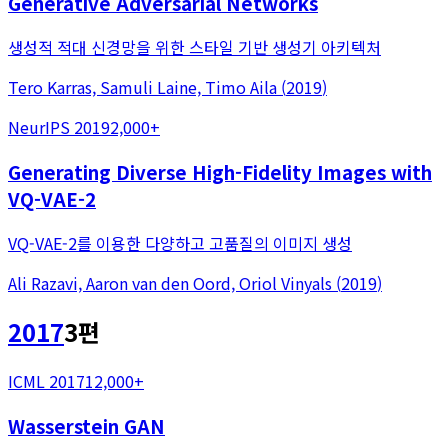
Generative Adversarial Networks
생성적 적대 신경망을 위한 스타일 기반 생성기 아키텍처
Tero Karras, Samuli Laine, Timo Aila
(
2019
)
NeurIPS 2019
2,000+
Generating Diverse High-Fidelity Images with
VQ-VAE-2
VQ-VAE-2를 이용한 다양하고 고품질의 이미지 생성
Ali Razavi, Aaron van den Oord, Oriol Vinyals
(
2019
)
2017
3
편
ICML 2017
12,000+
Wasserstein GAN