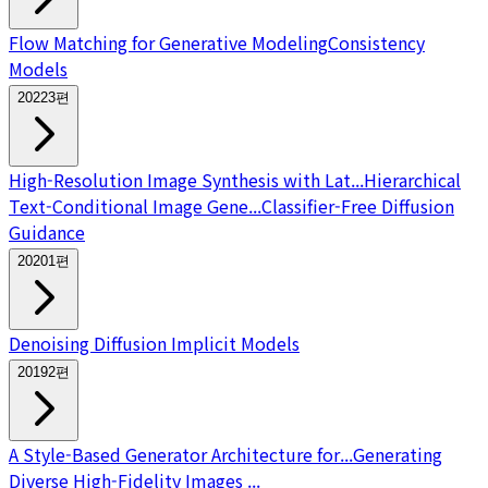
Flow Matching for Generative Modeling
Consistency
Models
2022
3
편
High-Resolution Image Synthesis with Lat...
Hierarchical
Text-Conditional Image Gene...
Classifier-Free Diffusion
Guidance
2020
1
편
Denoising Diffusion Implicit Models
2019
2
편
A Style-Based Generator Architecture for...
Generating
Diverse High-Fidelity Images ...