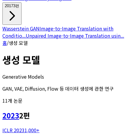
2017
3
편
Wasserstein GAN
Image-to-Image Translation with
Conditio...
Unpaired Image-to-Image Translation usin...
홈
/
생성 모델
생성 모델
Generative Models
GAN, VAE, Diffusion, Flow 등 데이터 생성에 관한 연구
11
개 논문
2023
2
편
ICLR 2023
1,000+