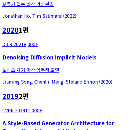
분류기 없는 확산 가이던스
Jonathan Ho, Tim Salimans
(
2022
)
2020
1
편
ICLR 2021
8,000+
Denoising Diffusion Implicit Models
노이즈 제거 확산 암묵적 모델
Jiaming Song, Chenlin Meng, Stefano Ermon
(
2020
)
2019
2
편
CVPR 2019
12,000+
A Style-Based Generator Architecture for