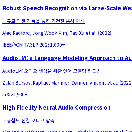
Robust Speech Recognition via Large-Scale We
대규모 약한 감독을 통한 강건한 음성 인식
Alec Radford, Jong Wook Kim, Tao Xu
et al.
(
2022
)
IEEE/ACM TASLP 2023
1,000+
AudioLM: a Language Modeling Approach to Au
AudioLM: 오디오 생성을 위한 언어 모델링 접근법
Zalán Borsos, Raphaël Marinier, Damien Vincent
et al.
(
2022
arXiv
1,500+
High Fidelity Neural Audio Compression
고충실도 신경 오디오 압축