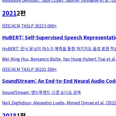
Alexandre Défossez, Jade Copet, Gabriel Synnaeve
et al.
(
2
2021
2
편
IEEE/ACM TASLP 2021
3,000+
HuBERT: Self-Supervised Speech Representatio
HuBERT: 은닉 유닛의 마스크 예측을 통한 자기지도 음성 표현 학
Wei-Ning Hsu, Benjamin Bolte, Yao-Hung Hubert Tsai
et al.
IEEE/ACM TASLP 2022
1,500+
SoundStream: An End-to-End Neural Audio Cod
SoundStream: 엔드투엔드 신경 오디오 코덱
Neil Zeghidour, Alejandro Luebs, Ahmed Omran
et al.
(
202
2018
1
편