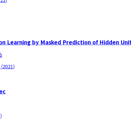
022
)
n Learning by Masked Prediction of Hidden Uni
습
(
2021
)
ec
1
)