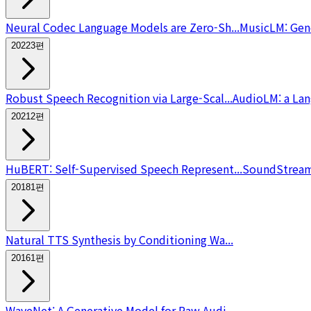
Neural Codec Language Models are Zero-Sh...
MusicLM: Gen
2022
3
편
Robust Speech Recognition via Large-Scal...
AudioLM: a Lan
2021
2
편
HuBERT: Self-Supervised Speech Represent...
SoundStream:
2018
1
편
Natural TTS Synthesis by Conditioning Wa...
2016
1
편
WaveNet: A Generative Model for Raw Audi...