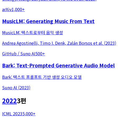
arXiv
1,000+
MusicLM: Generating Music From Text
MusicLM: 텍스트로부터 음악 생성
Andrea Agostinelli, Timo I. Denk, Zalán Borsos
et al.
(
2023
)
GitHub / Suno AI
500+
Bark: Text-Prompted Generative Audio Model
Bark: 텍스트 프롬프트 기반 생성 오디오 모델
Suno AI
(
2023
)
2022
3
편
ICML 2023
5,000+