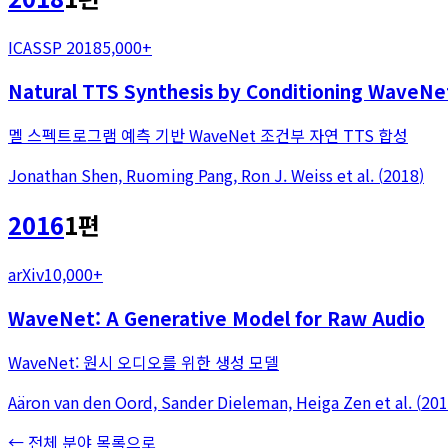
ICASSP 2018
5,000+
Natural TTS Synthesis by Conditioning WaveNe
멜 스펙트로그램 예측 기반 WaveNet 조건부 자연 TTS 합성
Jonathan Shen, Ruoming Pang, Ron J. Weiss
et al.
(
2018
)
2016
1
편
arXiv
10,000+
WaveNet: A Generative Model for Raw Audio
WaveNet: 원시 오디오를 위한 생성 모델
Aäron van den Oord, Sander Dieleman, Heiga Zen
et al.
(
201
← 전체 분야 목록으로